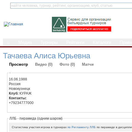
⌂
Медиа
Турниры
Рейтинги
Каталоги
Прав
Тачаева Алиса Юрьевна
Просмотр
Видео (0)
Фото (0)
Матчи
-
16.06.1988
Россия
Новокузнецк
Клуб:
КУРАЖ
Контакты:
+79234777000
ЛЛБ - пирамида (одним шаром)
Статистика участия игрока в турнирах
по Регламенту ЛЛБ
по пирамиде в дисципли