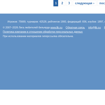
1
2
3
следующая ›
пос
Игроков: 75669, турниров: 42528, рейтингов 1900, федераций: 836, клубов: 1897, 
© 2007–2026 Лига любителей бильярда
www.llb.su
Обратная связь
info@llb.su
Политика компании в отношении обработки персональных данных
При использовании материалов гиперссылка обязательна.