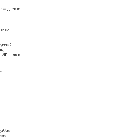
а ежедневно
ивных
русский
ь,
 VIP-зала в
,
уб/час.
овое