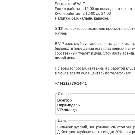
Бесплатный Wi-Fi
Режим работы: с 12-00 до последнего клиент
Кухня работает с 12-00 до 24-00
Напитки, бар, кальян, караоке.
5 ЖК-телевизоров, возможен просмотр спорт
матчей
В VIP-зале клуба установлен стол для игры в 
бильярд, в помещении есть плазменная панел
собственный туалет и душ. Стоимость аренды
любой день
По всем вопросам, связанным с работой клуба
в любое время обращайтесь по телефонам:
+7 (4212) 76-14-41
Столы
Всего:
5
Пирамида:
5
VIP-зал:
да
Цены
Бильярд: русский, 300 руб/час. VIP стол 500 р
Действуют клубные карты скидка 20% на игр