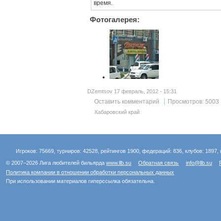
время.
Фотогалерея:
DZemtsov 17 февраль, 2012 - 15:31
Оставить комментарий
Просмотров: 5003
Хабаровский край
Игроков: 75669, турниров: 42528, рейтингов 1900, федераций: 836, клубов: 1897, 
© 2007–2026 Лига любителей бильярда
www.llb.su
Обратная связь
info@llb.su
Политика компании в отношении обработки персональных данных
При использовании материалов гиперссылка обязательна.