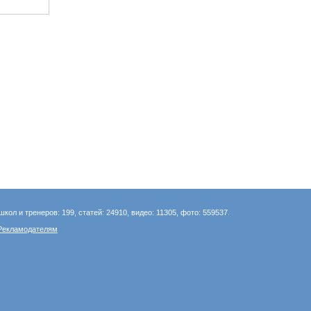
школ и тренеров: 199, статей: 24910, видео: 11305, фото: 559537.
Рекламодателям