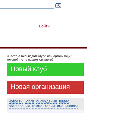
Войти
Знаете о бильярдом клубе или организации,
которой нет в нашем каталоге?
Новый клуб
Новая организация
новости
блоги
обсуждения
видео
объявления
комментарии
именинники