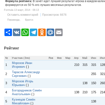
Формула рейтинга:
В зачёт идет лучший результат игрока в каждом кале
формируется из 50 % его лучших месячных результатов.
Formula 13 март, 2014 - 06:13
Оставить комментарий
Просмотров: 6676
Пирамида
Братск
Р
V
W
T
O
M
E
е
K
h
e
d
a
m
с
a
l
n
i
a
у
t
e
o
l
i
р
s
g
k
.
l
Рейтинг
с
A
r
l
R
p
a
a
u
p
m
s
№
Участник (Эло)
Янв
Фев
Мар
Апр
Май
Июн
Июл
s
Морозов Иван
n
1
210
315
315
128
Игоревич
( )
i
k
Тарасов Александр
2
255
321
i
Сергеевич
( )
Морозов Игорь
3
138
150
260
Юрьевич
( )
Богорадников Семён
4
138
210
175
214
Анатольевич
( )
Кузнецов Семён
5
138
Михайлович
( )