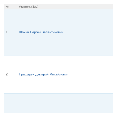
p
a
a
u
p
m
s
№
Участник (Эло)
s
n
i
k
i
1
Шохин Сергей Валентинович
2
Пращерук Дмитрий Михайлович