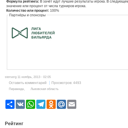
Формула рейтинга:
В зачёт идут лучшие результаты игрока. В следующ
значение или процент от числа турниров игрока.
Количество или процент:
100%
Партнёры и спонсоры
sterserg 11 ноябрь, 2013 - 02:05
Оставить комментарий
Просмотров: 4493
Пирамида
Львовская область
Р
V
W
T
O
M
E
е
K
h
e
d
a
m
с
a
l
n
i
a
у
t
e
o
l
i
р
s
g
k
.
l
Рейтинг
с
A
r
l
R